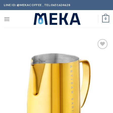
Skip
LINE ID: @MEKACOFFEE , TEL:0651624628
to
content
0
ADD
TO
WISHLIST