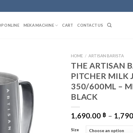
P ONLINE
MEKA MACHINE
CART
CONTACT US
HOME
/
ARTISAN BARISTA
THE ARTISAN 
PITCHER MILK 
ADD
TO
350/600ML – M
WISHLIST
BLACK
1,690.00
–
1,79
฿
Size