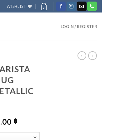
WISHLIST
0
LOGIN / REGISTER
BARISTA
JUG
ETALLIC
PRICE
0.00
฿
RANGE:
1,690.00 ฿