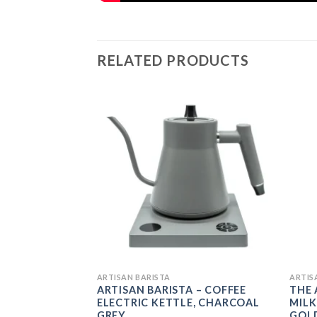
RELATED PRODUCTS
ADD
ADD
TO
TO
WISHLIST
WISHLIST
ARTISAN BARISTA
ARTIS
 – COFFEE
ARTISAN BARISTA – COFFEE
THE 
, WHITE
ELECTRIC KETTLE, CHARCOAL
MILK
GREY
GOL