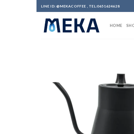
Skip
LINE ID: @MEKACOFFEE , TEL:0651624628
to
content
HOME
SHO