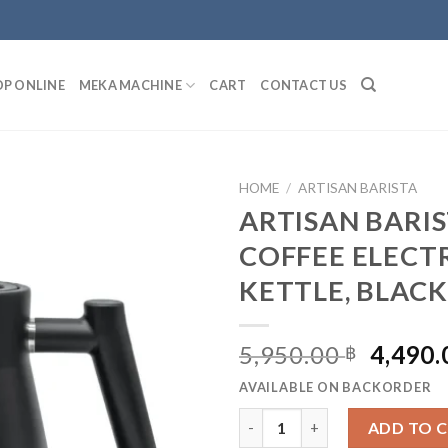
P ONLINE
MEKA MACHINE
CART
CONTACT US
HOME
/
ARTISAN BARISTA
ARTISAN BARIS
COFFEE ELECT
ADD
TO
KETTLE, BLAC
WISHLIST
ORIGI
5,950.00
4,490
฿
PRICE
AVAILABLE ON BACKORDER
WAS:
ARTISAN BARISTA - COFFE
5,950.
ADD TO 