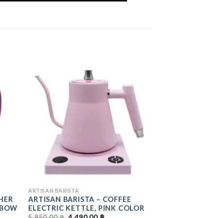
ADD
ADD
O
TO
LIST
WISHLIST
ARTISAN BARISTA
HER
ARTISAN BARISTA – COFFEE
INBOW
ELECTRIC KETTLE, PINK COLOR
ORIGINAL
CURRENT
5,950.00
฿
4,490.00
฿