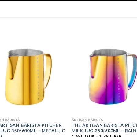
ADD
TO
T
WISHLIST
WISH
AN BARISTA
ARTISAN BARISTA
ARTISAN BARISTA PITCHER
THE ARTISAN BARISTA PITC
 JUG 350/600ML – METALLIC
MILK JUG 350/600ML – RA
PRICE
D
1,690.00
฿
–
1,790.00
฿