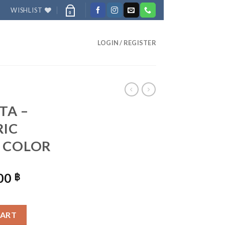
WISHLIST
0
LOGIN / REGISTER
TA –
RIC
K COLOR
NAL
CURRENT
.00
฿
PRICE
IS:
E ELECTRIC KETTLE, BLACK COLOR QUANTITY
00 ฿.
4,490.00 ฿.
CART