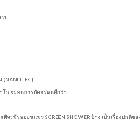
MM
โน (NANOTEC)
บนาโน จะทนการกัดกร่อนดีกว่า
ดยปกติจะมีรอยขนแมว SCREEN SHOWER บ้าง เป็นเรื่องปกติข