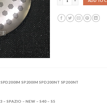
ADD TO 
่น SPD200IM SP200IM SPD200NT SP200NT
3 – SPAZIO – NEW – S40 – S5