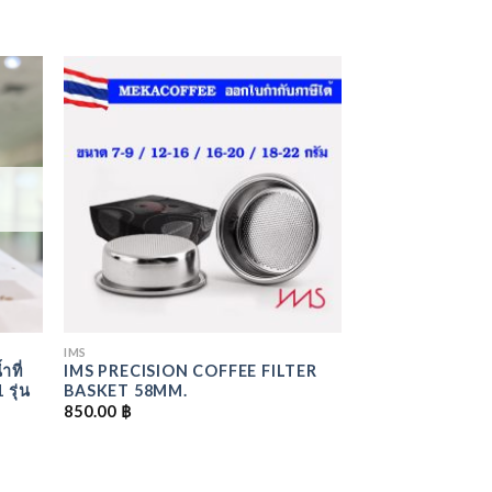
ADD
ADD
O
TO
LIST
WISHLIST
IMS
ที่
IMS PRECISION COFFEE FILTER
รุ่น
BASKET 58MM.
850.00
฿