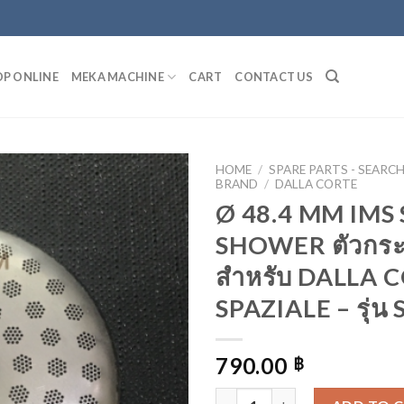
P ONLINE
MEKA MACHINE
CART
CONTACT US
HOME
/
SPARE PARTS - SEARC
BRAND
/
DALLA CORTE
Ø 48.4 MM IMS
ADD
SHOWER ตัวกระ
TO
WISHLIST
สำหรับ DALLA 
SPAZIALE – รุ่
790.00
฿
Ø 48.4 MM IMS SCREEN SHOW