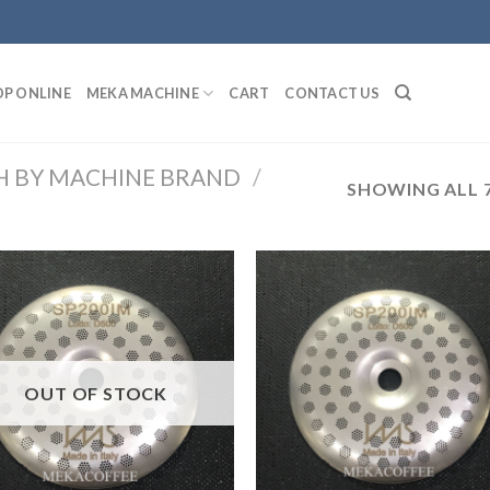
P ONLINE
MEKA MACHINE
CART
CONTACT US
CH BY MACHINE BRAND
/
SHOWING ALL 
ADD
TO
T
WISHLIST
WISH
OUT OF STOCK