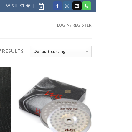
WISHLIST
0
LOGIN / REGISTER
7 RESULTS
ADD
ADD
O
TO
LIST
WISHLIST