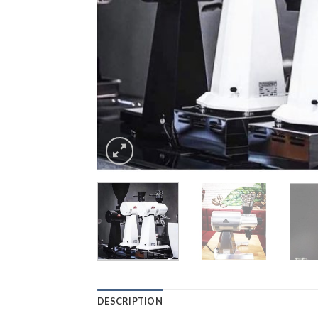
DESCRIPTION