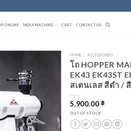
P ONLINE
MEKA MACHINE
CART
CONTACT US
HOME
/
ACCESSORIES
โถ​ HOPPER MA
EK43​ EK43ST​ E
ADD
TO
สเตนเลส​ สีดำ​ / ส
WISHLIST
5,900.00
฿
OUT OF STOCK