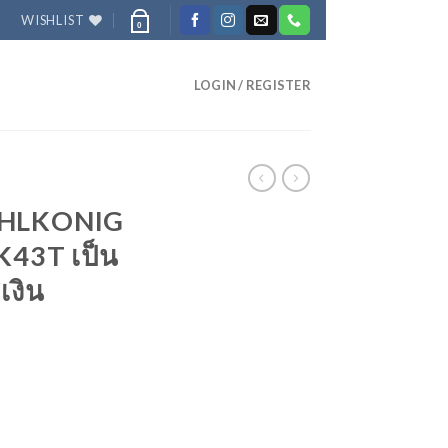
WISHLIST
0
LOGIN / REGISTER
HLKONIG​
K43T​ เป็น
ีเงิน