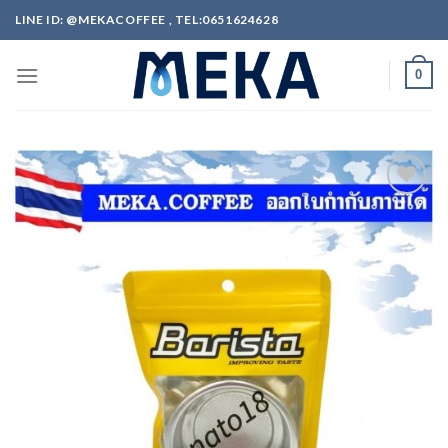
Skip
LINE ID: @MEKACOFFEE , TEL:0651624628
to
content
0
ADD
TO
WISHLIST