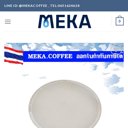
Skip
LINE ID: @MEKACOFFEE , TEL:0651624628
to
content
0
ADD
TO
WISHLIST